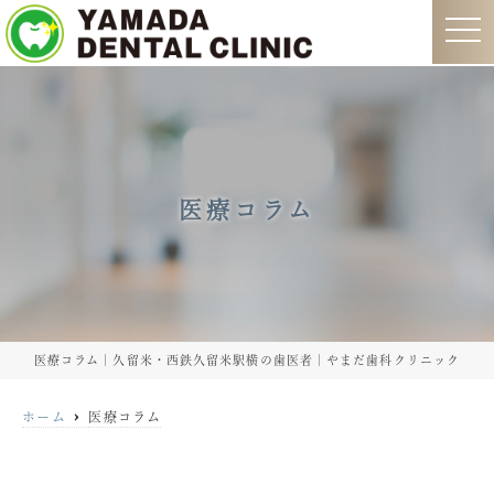
t
o
g
g
l
e
n
a
v
i
g
医療コラム
a
t
i
o
n
医療コラム｜久留米・西鉄久留米駅横の歯医者｜やまだ歯科クリニック
ホーム
医療コラム