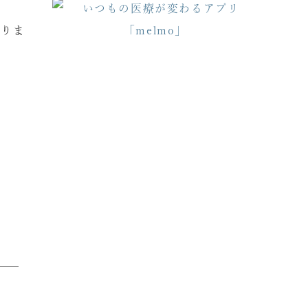
おりま
。