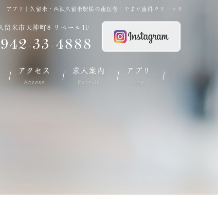
アプリ｜久留米・西鉄久留米駅横の歯医者｜やまだ歯科クリニック
久留米市天神町8 リベール1F
942-33-4888
アクセス
求人案内
アプリ
Access
Recruit
App