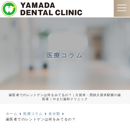
t
o
g
g
l
e
n
a
v
i
g
医療コラム
a
t
i
o
n
歯医者でのレントゲンは何をみてるの？｜久留米・西鉄久留米駅横の歯
医者｜やまだ歯科クリニック
ホーム
医療コラム
未分類
歯医者でのレントゲンは何をみてるの？