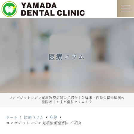
t
o
g
g
l
e
n
a
v
i
g
医療コラム
a
t
i
o
n
コンポジットレジン充填治療症例のご紹介｜久留米・西鉄久留米駅横の
歯医者｜やまだ歯科クリニック
ホーム
医療コラム
症例
コンポジットレジン充填治療症例のご紹介