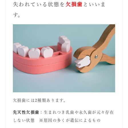
失われている状態を
欠損歯
といいま
す。
欠損歯には2種類あります。
先天性欠損歯
：生まれつき乳歯や永久歯が元々存在
しない状態 ※原因の多くが遺伝によるもの