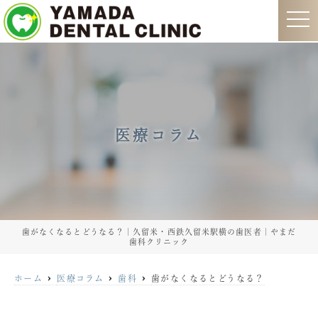
t
o
g
g
l
e
n
a
v
i
g
医療コラム
a
t
i
o
n
歯がなくなるとどうなる？｜久留米・西鉄久留米駅横の歯医者｜やまだ
歯科クリニック
ホーム
医療コラム
歯科
歯がなくなるとどうなる？