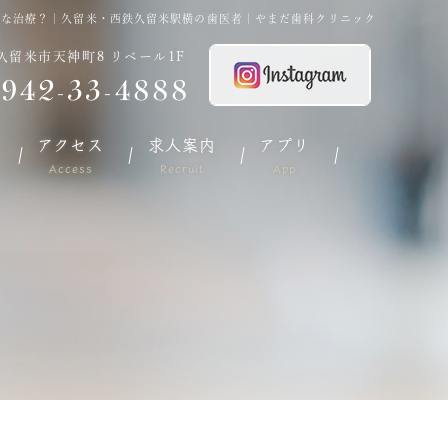
んな治療？｜久留米・西鉄久留米駅横の歯医者｜やまだ歯科クリニック
久留米市天神町8 リベール1F
942-33-4888
アクセス
求人案内
アプリ
Access
Recruit
App