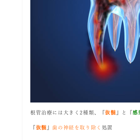
根管治療には大きく2種類、『
抜髄
』と『
感
『
抜髄
』
歯の神経を取り除く
処置