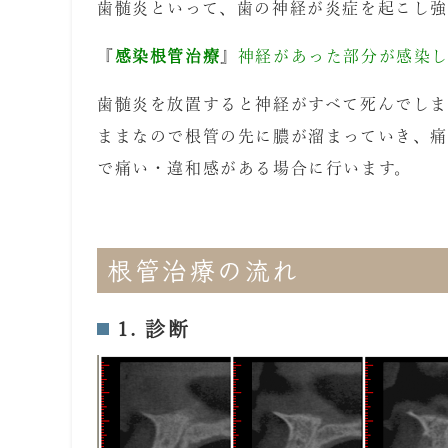
歯髄炎といって、歯の神経が炎症を起こし強
『
感染根管治療
』
神経があった部分が感染
歯髄炎を放置すると神経がすべて死んでし
ままなので根管の先に膿が溜まっていき、
で痛い・違和感がある場合に行います。
根管治療の流れ
1. 診断