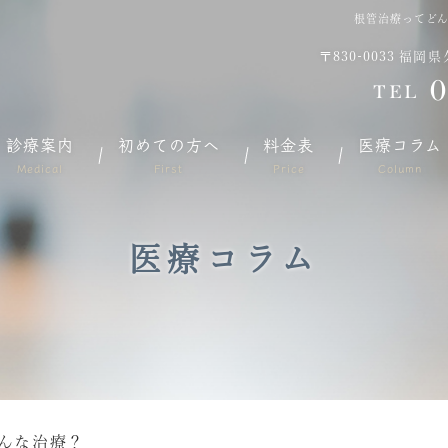
根管治療ってど
〒830-0033
福岡県
0
TEL
診療案内
初めての方へ
料金表
医療コラム
Medical
First
Price
Column
医療コラム
んな治療？