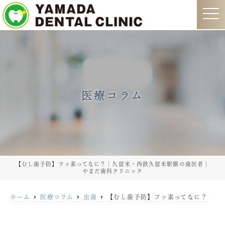
t
o
g
g
l
e
n
a
v
i
g
医療コラム
a
t
i
o
n
【むし歯予防】フッ素ってなに？｜久留米・西鉄久留米駅横の歯医者｜
やまだ歯科クリニック
ホーム
医療コラム
虫歯
【むし歯予防】フッ素ってなに？