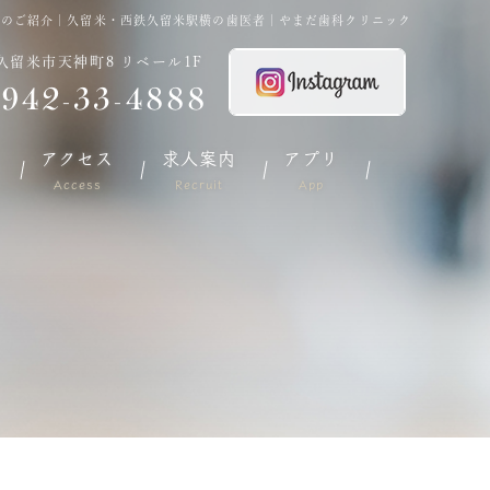
例のご紹介｜久留米・西鉄久留米駅横の歯医者｜やまだ歯科クリニック
久留米市天神町8 リベール1F
942-33-4888
アクセス
求人案内
アプリ
Access
Recruit
App