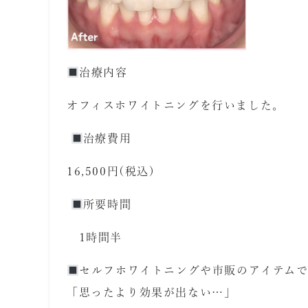
治療内容
オフィスホワイトニングを行いました。
治療費用
16,500
円
(
税込
)
所要時間
1
時間半
セルフホワイトニングや市販のアイテム
「思ったより効果が出ない
…
」