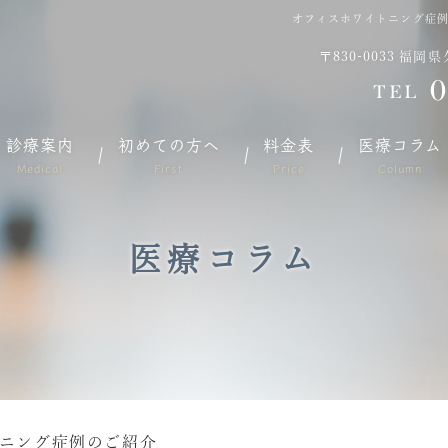
オフィスホワイトニング症
〒830-0033
福岡県
0
TEL
診療案内
初めての方へ
料金表
医療コラム
Medical
First
Price
Column
医療コラム
ニング症例のご紹介